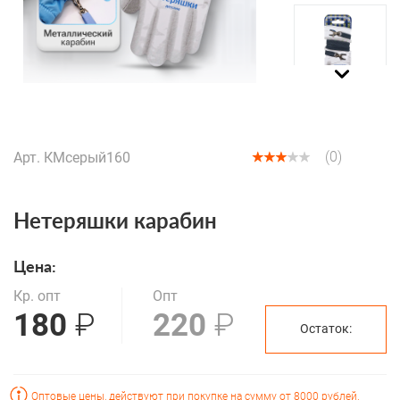
(XLS, 4 mb)
(0)
Арт.
КМсерый160
Нетеряшки карабин
Цена:
Кр. опт
Опт
180
₽
220
₽
Остаток:
Оптовые цены, действуют при покупке на сумму от 8000 рублей.